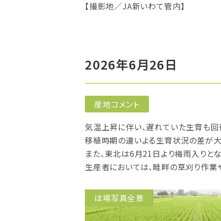
【撮影地／JA新いわて管内】
2026年6月26日
産地コメント
気温上昇に伴い、遅れていた生育も回
移植時期の違いよる生育状況の差が大
また、東北は6月21日より梅雨入りと
生産者においては、畦畔の草刈り作業
ほ場写真全景