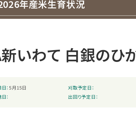
2026年産米生育状況
A新いわて 白銀のひ
植日：
5月15日
刈取予定日：
穂日：
出回り予定日：