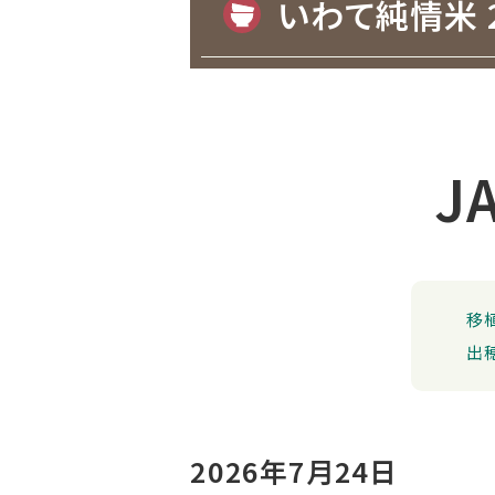
いわて純情米 
J
移
出
2026年7月24日