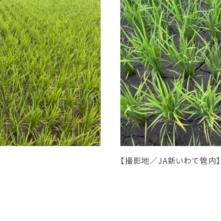
【撮影地／JA新いわて管内】