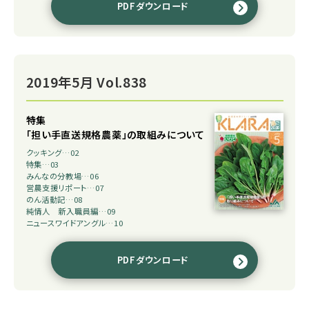
PDFダウンロード
2019年5月 Vol.838
特集
「担い手直送規格農薬」の取組みについて
クッキング…02
特集…03
みんなの分教場…06
営農支援リポート…07
のん活動記…08
純情人 新入職員編…09
ニュースワイドアングル…10
PDFダウンロード