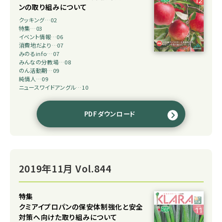
ンの取り組みについて
クッキング…02
特集…03
イベント情報…06
消費地だより…07
みのるinfo…07
みんなの分教場…08
のん活動期…09
純情人…09
ニュースワイドアングル…10
PDFダウンロード
2019年11月 Vol.844
特集
クミアイプロパンの保安体制強化と安全
対策へ向けた取り組みについて