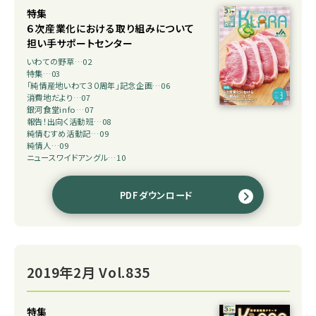
特集
６次産業化における取り組みについて
担い手サポートセンター
いわての野草…02
特集…03
「純情産地いわて３０周年」記念企画…06
消費地だより…07
銀河食堂info…07
報告！出向く活動班…08
純情むすめ活動記…09
純情人…09
ニュースワイドアングル…10
PDFダウンロード
2019年2月 Vol.835
特集