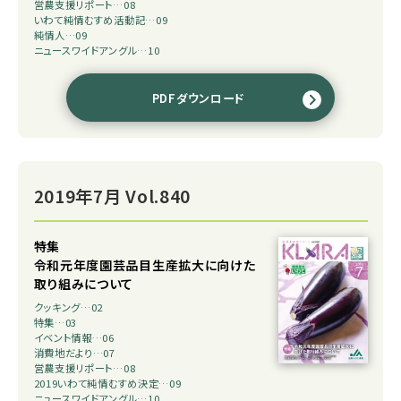
営農支援リポート…08
いわて純情むすめ活動記…09
純情人…09
ニュースワイドアングル…10
PDFダウンロード
2019年7月 Vol.840
特集
令和元年度園芸品目生産拡大に向けた
取り組みについて
クッキング…02
特集…03
イベント情報…06
消費地だより…07
営農支援リポート…08
2019いわて純情むすめ決定…09
ニュースワイドアングル…10