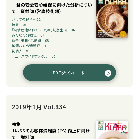
食の安全安心確保に向けた分析につい
て 資材部（営農技術課）
いわての野草…02
特集…03
「純情産地いわて３０周年」記念企画…06
みんなの分教場…07
報告！出向く活動班…08
純情むすめ活動記…9
純情人…9
ニュースワイドアングル…10
PDFダウンロード
2019年1月 Vol.834
特集
JA-SSのお客様満足度（CS）向上に向け
て 燃料部