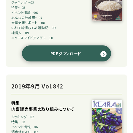
クッキング…02
特集…03
イベント情報…06
みんなの分教場…07
営農支援リポート…08
いわて純情むすめ活動記…09
純情人…09
ニュースワイドアングル…10
PDFダウンロード
2019年9月 Vol.842
特集
肉畜販売事業の取り組みについて
クッキング…02
特集…03
イベント情報…06
消費地だより…07