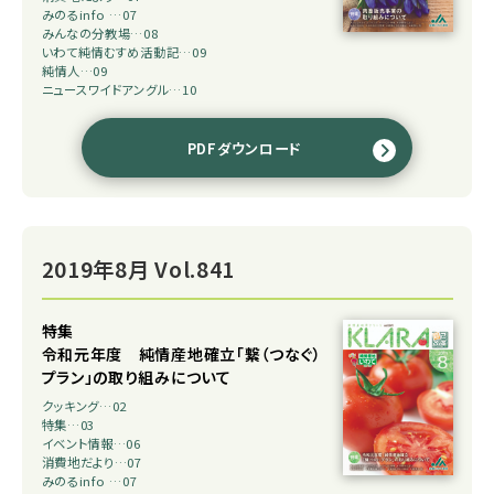
みのるinfo …07
みんなの分教場…08
いわて純情むすめ活動記…09
純情人…09
ニュースワイドアングル…10
PDFダウンロード
2019年8月 Vol.841
特集
令和元年度 純情産地確立「繋（つなぐ）
プラン」の取り組みについて
クッキング…02
特集…03
イベント情報…06
消費地だより…07
みのるinfo …07