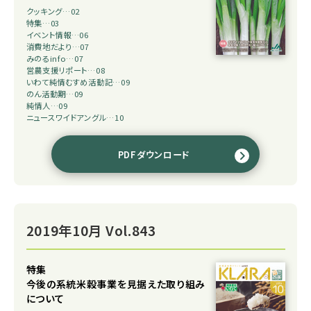
クッキング…02
特集…03
イベント情報…06
消費地だより…07
みのるinfo…07
営農支援リポート…08
いわて純情むすめ活動記…09
のん活動期…09
純情人…09
ニュースワイドアングル…10
PDFダウンロード
2019年10月 Vol.843
特集
今後の系統米穀事業を見据えた取り組み
について