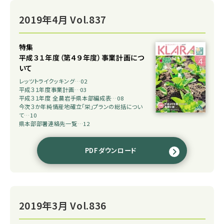
2019年4月 Vol.837
特集
平成３１年度（第４９年度）事業計画につ
いて
レッツトライクッキング…02
平成３１年度事業計画…03
平成３１年度 全農岩手県本部編成表…08
今次３か年純情産地確立「栄」プランの総括につい
て…10
県本部部署連絡先一覧…12
PDFダウンロード
2019年3月 Vol.836