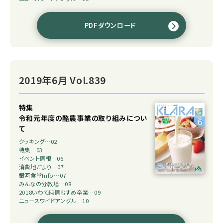
PDFダウンロード
2019年6月 Vol.839
特集
令和元年度の酪農事業の取り組みについ
て
クッキング…02
特集…03
イベント情報…06
消費地だより…07
銀河食堂Info…07
みんなの分教場…08
2018いわて純情むすめ卒業…09
ニュースワイドアングル…10